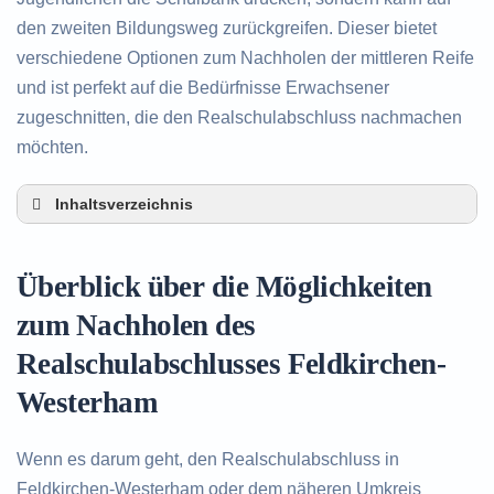
den zweiten Bildungsweg zurückgreifen. Dieser bietet
verschiedene Optionen zum Nachholen der mittleren Reife
und ist perfekt auf die Bedürfnisse Erwachsener
zugeschnitten, die den Realschulabschluss nachmachen
möchten.
Inhaltsverzeichnis
Überblick über die Möglichkeiten zum Nachholen
des Realschulabschlusses in Feldkirchen-
Überblick über die Möglichkeiten
Westerham
Alternativen zum nachträglichen Erwerb des
zum Nachholen des
Realschulabschlusses in Feldkirchen-
Realschulabschlusses Feldkirchen-
Westerham
Beratung in Feldkirchen-Westerham rund um das
Westerham
Nachholen des Realschulabschlusses
Wenn es darum geht, den Realschulabschluss in
Feldkirchen-Westerham oder dem näheren Umkreis