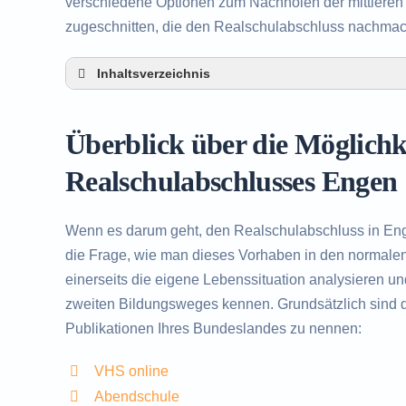
verschiedene Optionen zum Nachholen der mittleren R
zugeschnitten, die den Realschulabschluss nachma
Inhaltsverzeichnis
Überblick über die Möglichkeiten zum Nachh
Alternativen zum nachträglichen Erwerb des
Überblick über die Möglich
Beratung in Engen rund um das Nachholen d
Realschulabschlusses Engen
Wenn es darum geht, den Realschulabschluss in Eng
die Frage, wie man dieses Vorhaben in den normalen 
einerseits die eigene Lebenssituation analysieren u
zweiten Bildungsweges kennen. Grundsätzlich sind d
Publikationen Ihres Bundeslandes zu nennen:
VHS online
Abendschule