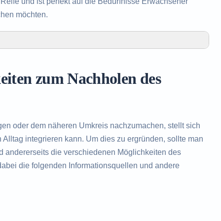
eife und ist perfekt auf die Bedürfnisse Erwachsener
chen möchten.
olen des Realschulabschlusses in Engen
 Realschulabschlusses in Engen
keiten zum Nachholen des
es Realschulabschlusses
en oder dem näheren Umkreis nachzumachen, stellt sich
Alltag integrieren kann. Um dies zu ergründen, sollte man
nd andererseits die verschiedenen Möglichkeiten des
abei die folgenden Informationsquellen und andere