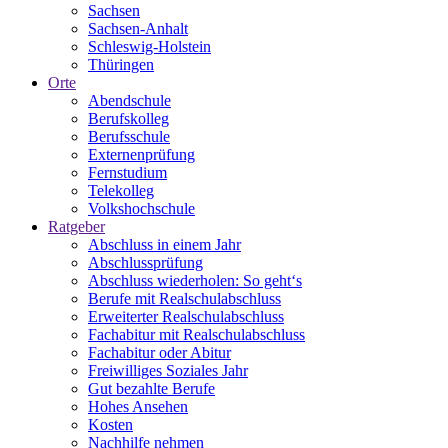
Sachsen
Sachsen-Anhalt
Schleswig-Holstein
Thüringen
Orte
Abendschule
Berufskolleg
Berufsschule
Externenprüfung
Fernstudium
Telekolleg
Volkshochschule
Ratgeber
Abschluss in einem Jahr
Abschlussprüfung
Abschluss wiederholen: So geht‘s
Berufe mit Realschulabschluss
Erweiterter Realschulabschluss
Fachabitur mit Realschulabschluss
Fachabitur oder Abitur
Freiwilliges Soziales Jahr
Gut bezahlte Berufe
Hohes Ansehen
Kosten
Nachhilfe nehmen