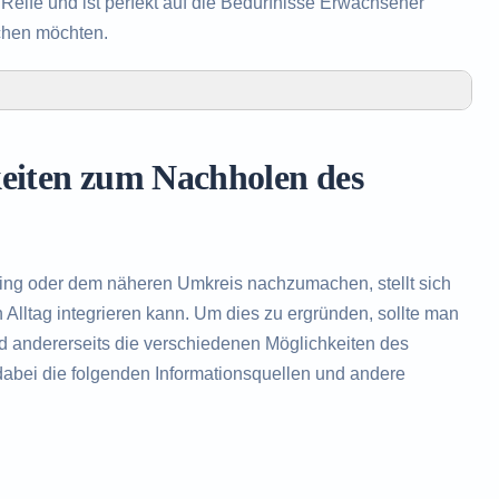
eife und ist perfekt auf die Bedürfnisse Erwachsener
chen möchten.
olen des Realschulabschlusses in Egling
Realschulabschlusses in Egling
keiten zum Nachholen des
es Realschulabschlusses
ing oder dem näheren Umkreis nachzumachen, stellt sich
Alltag integrieren kann. Um dies zu ergründen, sollte man
nd andererseits die verschiedenen Möglichkeiten des
abei die folgenden Informationsquellen und andere