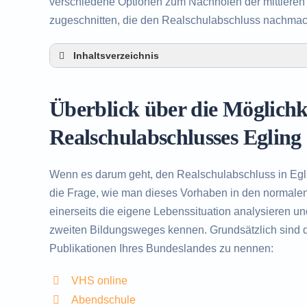
verschiedene Optionen zum Nachholen der mittleren R
zugeschnitten, die den Realschulabschluss nachma
Inhaltsverzeichnis
Überblick über die Möglichkeiten zum Nachh
Alternativen zum nachträglichen Erwerb des 
Überblick über die Möglich
Beratung in Egling rund um das Nachholen d
Realschulabschlusses Egling
Wenn es darum geht, den Realschulabschluss in Egl
die Frage, wie man dieses Vorhaben in den normalen 
einerseits die eigene Lebenssituation analysieren u
zweiten Bildungsweges kennen. Grundsätzlich sind d
Publikationen Ihres Bundeslandes zu nennen:
VHS online
Abendschule