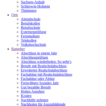
Sachsen-Anhalt
Schleswig-Holstein
Thüringen
Orte
Abendschule
Berufskolleg
Berufsschule
Externenprüfung
Fernstudium
Telekolleg
Volkshochschule
Ratgeber
Abschluss in einem Jahr
Abschlussprüfung
Abschluss wiederholen: So geht‘s
Berufe mit Realschulabschluss
Erweiterter Realschulabschluss
Fachabitur mit Realschulabschluss
Fachabitur oder Abitur
Freiwilliges Soziales Jahr
Gut bezahlte Berufe
Hohes Ansehen
Kosten
Nachhilfe nehmen
Nachholen für Auszubildende