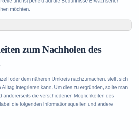
eife und ist perfekt auf die Bedürfnisse Erwachsener
chen möchten.
olen des Realschulabschlusses in Echzell
Realschulabschlusses in Echzell
keiten zum Nachholen des
des Realschulabschlusses
l
zell oder dem näheren Umkreis nachzumachen, stellt sich
Alltag integrieren kann. Um dies zu ergründen, sollte man
nd andererseits die verschiedenen Möglichkeiten des
abei die folgenden Informationsquellen und andere