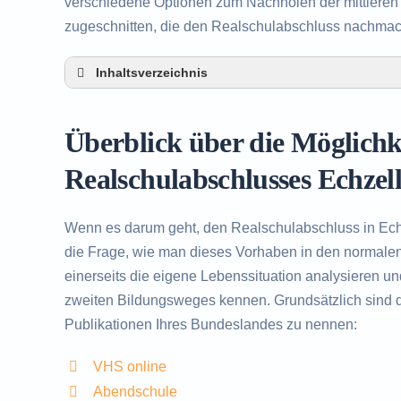
verschiedene Optionen zum Nachholen der mittleren R
zugeschnitten, die den Realschulabschluss nachma
Inhaltsverzeichnis
Überblick über die Möglichkeiten zum Nachh
Alternativen zum nachträglichen Erwerb des 
Überblick über die Möglich
Beratung in Echzell rund um das Nachholen 
Realschulabschlusses Echzel
Wenn es darum geht, den Realschulabschluss in Ech
die Frage, wie man dieses Vorhaben in den normalen 
einerseits die eigene Lebenssituation analysieren u
zweiten Bildungsweges kennen. Grundsätzlich sind d
Publikationen Ihres Bundeslandes zu nennen:
VHS online
Abendschule