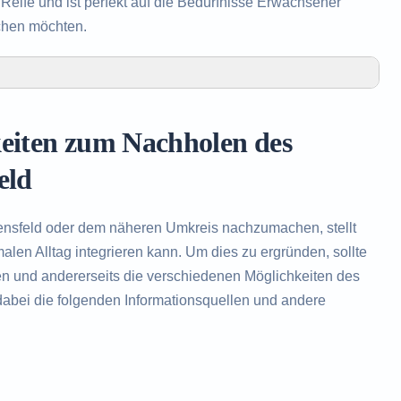
eife und ist perfekt auf die Bedürfnisse Erwachsener
chen möchten.
olen des Realschulabschlusses in Ebensfeld
Realschulabschlusses in Ebensfeld
keiten zum Nachholen des
en des Realschulabschlusses
eld
nsfeld oder dem näheren Umkreis nachzumachen, stellt
len Alltag integrieren kann. Um dies zu ergründen, sollte
en und andererseits die verschiedenen Möglichkeiten des
abei die folgenden Informationsquellen und andere