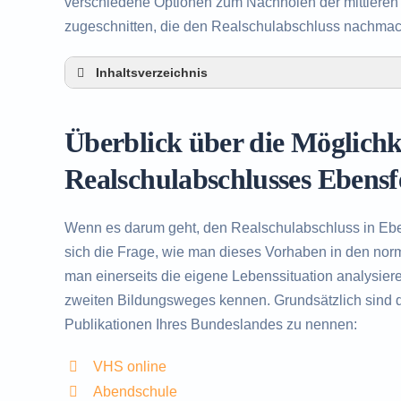
verschiedene Optionen zum Nachholen der mittleren R
zugeschnitten, die den Realschulabschluss nachma
Inhaltsverzeichnis
Überblick über die Möglichkeiten zum Nachh
Alternativen zum nachträglichen Erwerb des 
Überblick über die Möglich
Beratung in Ebensfeld rund um das Nachhol
Realschulabschlusses Ebensf
Wenn es darum geht, den Realschulabschluss in Ebe
sich die Frage, wie man dieses Vorhaben in den norma
man einerseits die eigene Lebenssituation analysier
zweiten Bildungsweges kennen. Grundsätzlich sind d
Publikationen Ihres Bundeslandes zu nennen:
VHS online
Abendschule