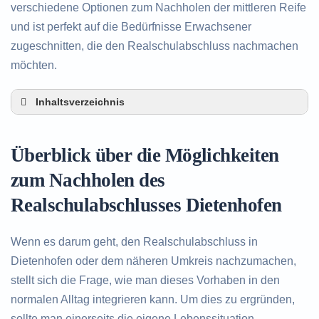
verschiedene Optionen zum Nachholen der mittleren Reife
und ist perfekt auf die Bedürfnisse Erwachsener
zugeschnitten, die den Realschulabschluss nachmachen
möchten.
Inhaltsverzeichnis
Überblick über die Möglichkeiten zum Nachholen
des Realschulabschlusses in Dietenhofen
Überblick über die Möglichkeiten
Alternativen zum nachträglichen Erwerb des
Realschulabschlusses in Dietenhofen
zum Nachholen des
Beratung in Dietenhofen rund um das Nachholen
Realschulabschlusses Dietenhofen
des Realschulabschlusses
Wenn es darum geht, den Realschulabschluss in
Dietenhofen oder dem näheren Umkreis nachzumachen,
stellt sich die Frage, wie man dieses Vorhaben in den
normalen Alltag integrieren kann. Um dies zu ergründen,
sollte man einerseits die eigene Lebenssituation