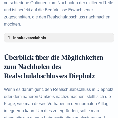
verschiedene Optionen zum Nachholen der mittleren Reife
und ist perfekt auf die Bedürfnisse Erwachsener
zugeschnitten, die den Realschulabschluss nachmachen
möchten.
Inhaltsverzeichnis
Überblick über die Möglichkeiten zum Nachholen
des Realschulabschlusses in Diepholz
Überblick über die Möglichkeiten
Alternativen zum nachträglichen Erwerb des
Realschulabschlusses in Diepholz
zum Nachholen des
Beratung in Diepholz rund um das Nachholen
Realschulabschlusses Diepholz
des Realschulabschlusses
Wenn es darum geht, den Realschulabschluss in Diepholz
oder dem näheren Umkreis nachzumachen, stellt sich die
Frage, wie man dieses Vorhaben in den normalen Alltag
integrieren kann. Um dies zu ergründen, sollte man
einerseits die eigene Lebenssituation analysieren und