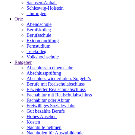
Sachsen-Anhalt
Schleswig-Holstein
Thüringen
Orte
Abendschule
Berufskolleg
Berufsschule
Externenprüfung
Fernstudium
Telekolleg
Volkshochschule
Ratgeber
Abschluss in einem Jahr
Abschlussprüfung
Abschluss wiederholen: So geht‘s
Berufe mit Realschulabschluss
Erweiterter Realschulabschluss
Fachabitur mit Realschulabschluss
Fachabitur oder Abitur
Freiwilliges Soziales Jahr
Gut bezahlte Berufe
Hohes Ansehen
Kosten
Nachhilfe nehmen
Nachholen für Auszubildende