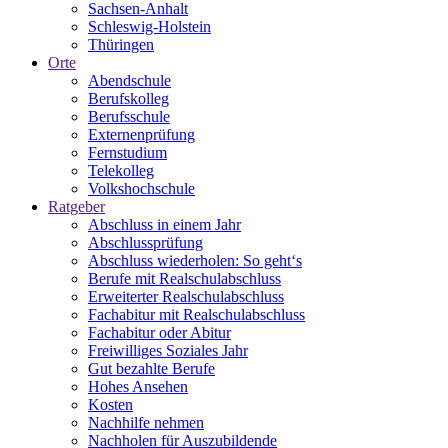
Sachsen-Anhalt
Schleswig-Holstein
Thüringen
Orte
Abendschule
Berufskolleg
Berufsschule
Externenprüfung
Fernstudium
Telekolleg
Volkshochschule
Ratgeber
Abschluss in einem Jahr
Abschlussprüfung
Abschluss wiederholen: So geht‘s
Berufe mit Realschulabschluss
Erweiterter Realschulabschluss
Fachabitur mit Realschulabschluss
Fachabitur oder Abitur
Freiwilliges Soziales Jahr
Gut bezahlte Berufe
Hohes Ansehen
Kosten
Nachhilfe nehmen
Nachholen für Auszubildende