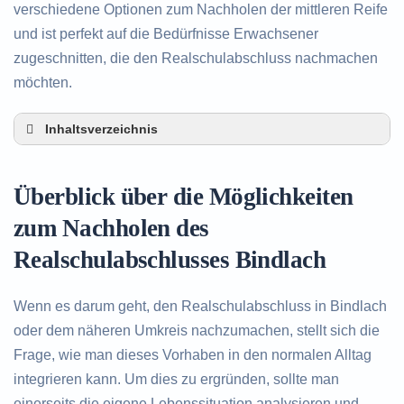
verschiedene Optionen zum Nachholen der mittleren Reife
und ist perfekt auf die Bedürfnisse Erwachsener
zugeschnitten, die den Realschulabschluss nachmachen
möchten.
Inhaltsverzeichnis
Überblick über die Möglichkeiten zum Nachholen
des Realschulabschlusses in Bindlach
Überblick über die Möglichkeiten
Alternativen zum nachträglichen Erwerb des
Realschulabschlusses in Bindlach
zum Nachholen des
Beratung in Bindlach rund um das Nachholen
Realschulabschlusses Bindlach
des Realschulabschlusses
Wenn es darum geht, den Realschulabschluss in Bindlach
oder dem näheren Umkreis nachzumachen, stellt sich die
Frage, wie man dieses Vorhaben in den normalen Alltag
integrieren kann. Um dies zu ergründen, sollte man
einerseits die eigene Lebenssituation analysieren und