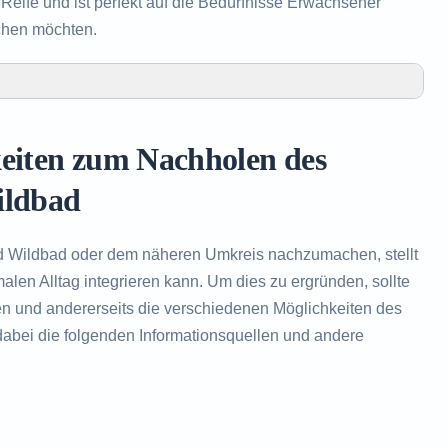
eife und ist perfekt auf die Bedürfnisse Erwachsener
chen möchten.
olen des Realschulabschlusses in Bad Wildbad
 Realschulabschlusses in Bad Wildbad
keiten zum Nachholen des
olen des Realschulabschlusses
ildbad
d Wildbad oder dem näheren Umkreis nachzumachen, stellt
len Alltag integrieren kann. Um dies zu ergründen, sollte
en und andererseits die verschiedenen Möglichkeiten des
abei die folgenden Informationsquellen und andere