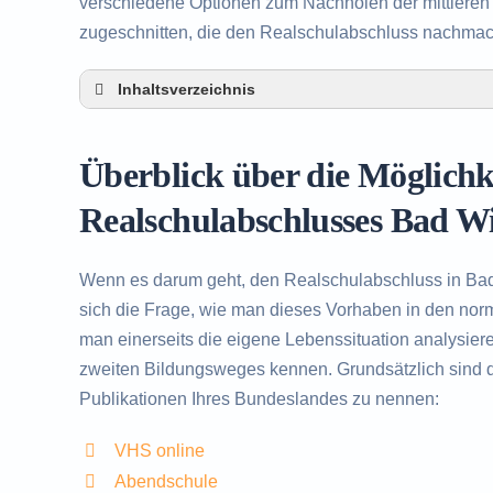
verschiedene Optionen zum Nachholen der mittleren R
zugeschnitten, die den Realschulabschluss nachma
Inhaltsverzeichnis
Überblick über die Möglichkeiten zum Nachh
Alternativen zum nachträglichen Erwerb des
Überblick über die Möglich
Beratung in Bad Wildbad rund um das Nachh
Realschulabschlusses Bad W
Wenn es darum geht, den Realschulabschluss in Ba
sich die Frage, wie man dieses Vorhaben in den norma
man einerseits die eigene Lebenssituation analysier
zweiten Bildungsweges kennen. Grundsätzlich sind d
Publikationen Ihres Bundeslandes zu nennen:
VHS online
Abendschule