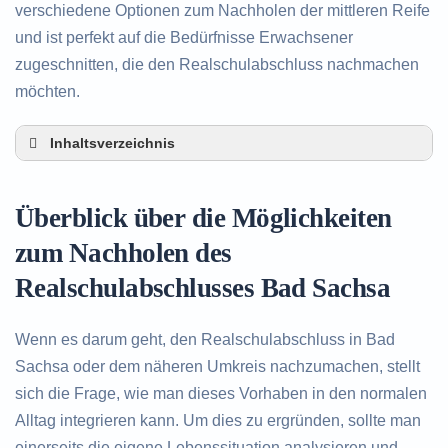
verschiedene Optionen zum Nachholen der mittleren Reife
und ist perfekt auf die Bedürfnisse Erwachsener
zugeschnitten, die den Realschulabschluss nachmachen
möchten.
Inhaltsverzeichnis
Überblick über die Möglichkeiten zum Nachholen
des Realschulabschlusses in Bad Sachsa
Überblick über die Möglichkeiten
Alternativen zum nachträglichen Erwerb des
Realschulabschlusses in Bad Sachsa
zum Nachholen des
Beratung in Bad Sachsa rund um das Nachholen
Realschulabschlusses Bad Sachsa
des Realschulabschlusses
Wenn es darum geht, den Realschulabschluss in Bad
Sachsa oder dem näheren Umkreis nachzumachen, stellt
sich die Frage, wie man dieses Vorhaben in den normalen
Alltag integrieren kann. Um dies zu ergründen, sollte man
einerseits die eigene Lebenssituation analysieren und