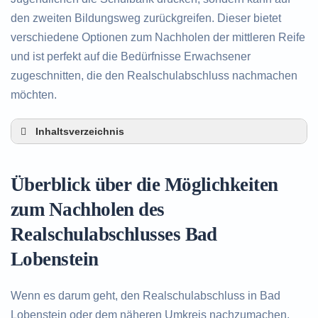
den zweiten Bildungsweg zurückgreifen. Dieser bietet
verschiedene Optionen zum Nachholen der mittleren Reife
und ist perfekt auf die Bedürfnisse Erwachsener
zugeschnitten, die den Realschulabschluss nachmachen
möchten.
Inhaltsverzeichnis
Überblick über die Möglichkeiten zum Nachholen
des Realschulabschlusses in Bad Lobenstein
Überblick über die Möglichkeiten
Alternativen zum nachträglichen Erwerb des
Realschulabschlusses in Bad Lobenstein
zum Nachholen des
Beratung in Bad Lobenstein rund um das
Realschulabschlusses Bad
Nachholen des Realschulabschlusses
Lobenstein
Wenn es darum geht, den Realschulabschluss in Bad
Lobenstein oder dem näheren Umkreis nachzumachen,