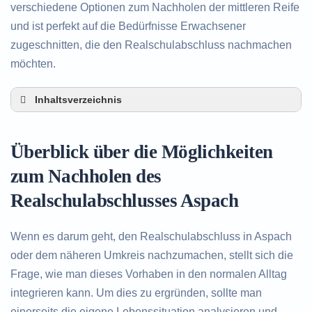
verschiedene Optionen zum Nachholen der mittleren Reife
und ist perfekt auf die Bedürfnisse Erwachsener
zugeschnitten, die den Realschulabschluss nachmachen
möchten.
Inhaltsverzeichnis
Überblick über die Möglichkeiten zum Nachholen
des Realschulabschlusses in Aspach
Überblick über die Möglichkeiten
Alternativen zum nachträglichen Erwerb des
Realschulabschlusses in Aspach
zum Nachholen des
Beratung in Aspach rund um das Nachholen des
Realschulabschlusses Aspach
Realschulabschlusses
Wenn es darum geht, den Realschulabschluss in Aspach
oder dem näheren Umkreis nachzumachen, stellt sich die
Frage, wie man dieses Vorhaben in den normalen Alltag
integrieren kann. Um dies zu ergründen, sollte man
einerseits die eigene Lebenssituation analysieren und