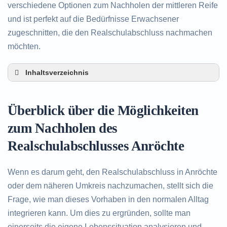
verschiedene Optionen zum Nachholen der mittleren Reife
und ist perfekt auf die Bedürfnisse Erwachsener
zugeschnitten, die den Realschulabschluss nachmachen
möchten.
Inhaltsverzeichnis
Überblick über die Möglichkeiten zum Nachholen
des Realschulabschlusses in Anröchte
Überblick über die Möglichkeiten
Alternativen zum nachträglichen Erwerb des
Realschulabschlusses in Anröchte
zum Nachholen des
Beratung in Anröchte rund um das Nachholen
Realschulabschlusses Anröchte
des Realschulabschlusses
Wenn es darum geht, den Realschulabschluss in Anröchte
oder dem näheren Umkreis nachzumachen, stellt sich die
Frage, wie man dieses Vorhaben in den normalen Alltag
integrieren kann. Um dies zu ergründen, sollte man
einerseits die eigene Lebenssituation analysieren und