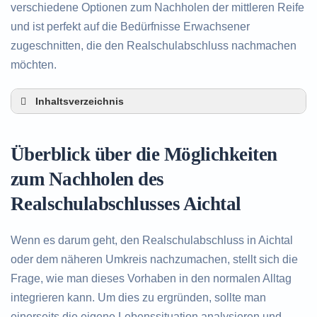
verschiedene Optionen zum Nachholen der mittleren Reife
und ist perfekt auf die Bedürfnisse Erwachsener
zugeschnitten, die den Realschulabschluss nachmachen
möchten.
Inhaltsverzeichnis
Überblick über die Möglichkeiten zum Nachholen
des Realschulabschlusses in Aichtal
Überblick über die Möglichkeiten
Alternativen zum nachträglichen Erwerb des
Realschulabschlusses in Aichtal
zum Nachholen des
Beratung in Aichtal rund um das Nachholen des
Realschulabschlusses Aichtal
Realschulabschlusses
Wenn es darum geht, den Realschulabschluss in Aichtal
oder dem näheren Umkreis nachzumachen, stellt sich die
Frage, wie man dieses Vorhaben in den normalen Alltag
integrieren kann. Um dies zu ergründen, sollte man
einerseits die eigene Lebenssituation analysieren und