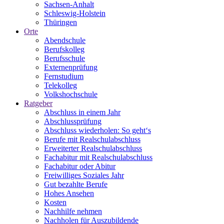
Sachsen-Anhalt
Schleswig-Holstein
Thüringen
Orte
Abendschule
Berufskolleg
Berufsschule
Externenprüfung
Fernstudium
Telekolleg
Volkshochschule
Ratgeber
Abschluss in einem Jahr
Abschlussprüfung
Abschluss wiederholen: So geht‘s
Berufe mit Realschulabschluss
Erweiterter Realschulabschluss
Fachabitur mit Realschulabschluss
Fachabitur oder Abitur
Freiwilliges Soziales Jahr
Gut bezahlte Berufe
Hohes Ansehen
Kosten
Nachhilfe nehmen
Nachholen für Auszubildende